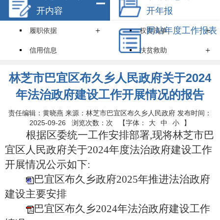
开内容
开年报
+
网站年度工作报表
+
履职依据
权责清单
+
信用信息
扶贫救助
就业创业
住房保障
林芝市巴宜区布久乡人民政府关于2024
+
环境保护
教育招生
年法治政府建设工作开展情况的报告
医疗卫生
食品药品安全
责任编辑：黄晓燕 来源：林芝市巴宜区布久乡人民政府 发布时间：
2025-09-26 浏览次数：
次
【字体：
大
中
小
】
价格和收费
安全生产
根据区委统一工作安排部署,现将林芝市巴
+
宜区人民政府关于
2024年度法治政府建设工作
机关简介
规划计划
开展情况公示如下:
统计信息
服务事项
巴宜区布久乡政府2025年推进法治政府
+
通知公告
财政资金
建设主要安排
巴宜区布久乡2024年法治政府建设工作
行政事业性收费
政府采购