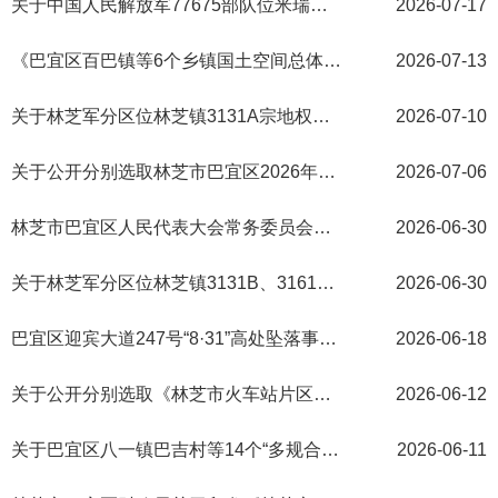
关于中国人民解放军77675部队位米瑞乡成藏字第3275、3276、3277、3278、3279、5204L、5206L号坐落宗地权属界址确认事宜告知书
2026-07-17
重大建设项目
民生领域
应急管理
监查信息
《巴宜区百巴镇等6个乡镇国土空间总体规划（2024—2035年）》批前方案公示公告
2026-07-13
人事招考
其他信息
关于林芝军分区位林芝镇3131A宗地权属界址确认事宜告知书
2026-07-10
政府常务会议
双公示
关于公开分别选取林芝市巴宜区2026年老旧小区改造项目第三方服务单位的公告
2026-07-06
林芝市巴宜区人民代表大会常务委员会公告〔2026〕1号
2026-06-30
关于林芝军分区位林芝镇3131B、3161A、3131E、3161B宗地权属界址确认事宜告知书
2026-06-30
巴宜区迎宾大道247号“8·31”高处坠落事故调查报告
2026-06-18
关于公开分别选取《林芝市火车站片区综合交通枢纽工程（火车站市政道路新建工程）》监理招标代理、工程质量检测招标代理、跟踪评审招标代理单位的公告
2026-06-12
关于巴宜区八一镇巴吉村等14个“多规合一”实用性村庄规划草案的批前公示
2026-06-11