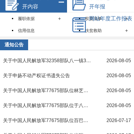
开内容
开年报
+
网站年度工作报表
+
履职依据
权责清单
+
信用信息
扶贫救助
就业创业
住房保障
通知公告
+
环境保护
教育招生
关于中国人民解放军32358部队八一镇3353宗地权属界址确认事宜告知书
2026-08-05
医疗卫生
食品药品安全
关于申扬不动产权证书遗失公告
2026-08-05
价格和收费
安全生产
+
机关简介
关于中国人民解放军77675部队位林芝镇成藏字第5203L号坐落宗地权属界址确认事宜告知书
规划计划
2026-08-05
统计信息
服务事项
关于中国人民解放军77675部队位于八一镇12宗地权属界址确认事宜告知书
2026-08-05
+
通知公告
财政资金
关于中国人民解放军77675部队位百巴镇成藏字第3349、3350A、3350B、3351、3352号坐落宗地权属界址确认事宜告知书
2026-07-17
行政事业性收费
政府采购