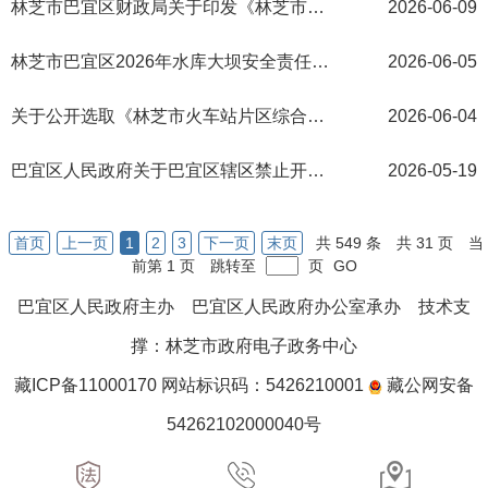
林芝市巴宜区财政局关于印发《林芝市巴宜区政府采购代理机构管理暂行办法》的通知
2026-06-09
林芝市巴宜区2026年水库大坝安全责任人名单
2026-06-05
关于公开选取《林芝市火车站片区综合交通枢纽工程（火车站片区市政道路新建工程）》第三方服务机构的公告
2026-06-04
巴宜区人民政府关于巴宜区辖区禁止开垦陡坡地范围划定的公告
2026-05-19
首页
上一页
1
2
3
下一页
末页
共 549 条
共 31 页
当
前第 1 页
跳转至
页
GO
巴宜区人民政府主办 巴宜区人民政府办公室承办 技术支
撑：林芝市政府电子政务中心
藏ICP备11000170 网站标识码：5426210001
藏公网安备
54262102000040号