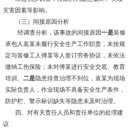
灾害因素等影响。
（三）间接原因分析
经调查分析，该事故的间接原因
一是
装修
承包人
袁某
未履行安全生产工作职责，未按规
定与装修工人
傅某
等人签订劳务协议，未依法
缴纳工伤保险；未对
傅某
进行安全交底、教育
培训
。
二是
隐患排查治理不到位，
袁某
为现场
实际负责人，作业现场不
具备
安全生产条件，
防护栏、警示标识
缺失
等隐患未及时治理。
四、对有关责任人员和责任单位的处理建
议