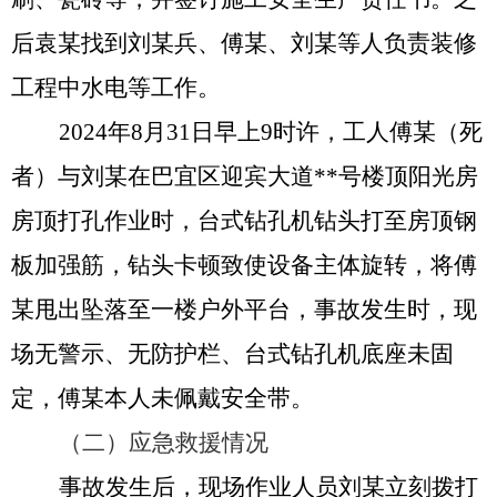
后
袁某
找到刘
某
兵、
傅某
、刘
某
等
人
负责装修
工程中水电等工作。
2024年8月31日早上9时许，工人
傅某
（死
者）与刘
某
在巴宜区迎宾大道
**
号楼顶
阳光房
房顶打孔作业时，
台式钻孔机钻头打至房顶钢
板加强筋，钻头卡顿致使设备主体旋转，将
傅
某
甩出
坠落至一楼户外平台
，事故发生时，现
场无警示、无防护栏、
台式钻孔机底座未固
定，
傅某
本人未佩戴安全带。
（二）应急救援情况
事故发生后，现场作业人员刘
某
立刻拨打