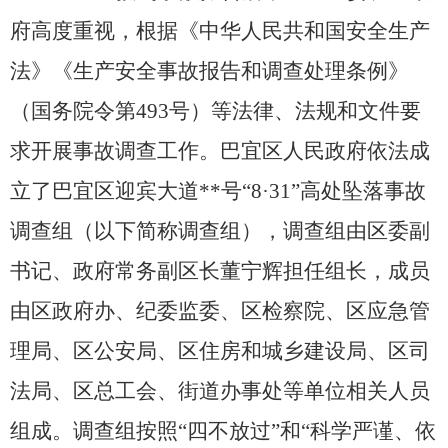
重大建设项目
民生领域
府高度重视，根据《中华人民共和国安全生产
应急管理
监查信息
法》《生产安全事故报告和调查处理条例》
人事招考
其他信息
（
国务院令第
493号
）
等法律、法规和文件要
政府常务会议
双公示
求开展事故调查工作。巴宜区人民政府依法成
立了巴宜区迎宾大道
*
*
号
“8·31”高处坠落事故
调查组（以下简称调查组），调查组由区委副
书记、政府常务副区长董宁辉担任组长，成员
由区政府办、纪委监委、区检察院、区应急管
理局、区公安局、区住房和城乡建设局、区司
法局、区总工会、街道办事处等单位相关人员
组成。调查组按照“四不放过”和“科学严谨、依