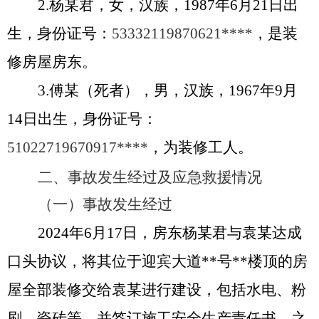
2.杨
某
君，女，汉族，
19
87
年
6
月
21
日出
生，身份证号：
5
3332119870621
****
，是装
修房屋房东。
3.傅
某
（死者），男，汉族，
196
7
年
9月
14
日出生，身份证号：
5
1022719670917
****
，为装修工人。
二、事故发生经过及应急救援情况
（一）事故发生经过
2024年6月17日，房东
杨某君
与
袁某
达成
口头协议，将其位于迎宾大道
**
号
**
楼顶的房
屋全部装修交给
袁某
进行建设，包括水电、粉
刷、瓷砖等，并签订施工安全生产责任书。之