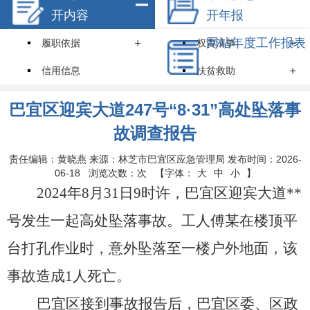
开内容
开年报
+
网站年度工作报表
+
履职依据
权责清单
+
信用信息
扶贫救助
就业创业
住房保障
巴宜区迎宾大道247号“8·31”高处坠落事
+
环境保护
教育招生
故调查报告
医疗卫生
食品药品安全
责任编辑：黄晓燕 来源：林芝市巴宜区应急管理局 发布时间：2026-
06-18 浏览次数：
次
【字体：
大
中
小
】
价格和收费
安全生产
202
4
年
8
月
31
日
9
时许，巴宜区迎宾大道
*
*
+
机关简介
规划计划
号发生一起高处坠落事故。工人
傅某
在楼顶平
统计信息
服务事项
台打孔作业时，意外坠落至一楼户外地面，该
+
通知公告
财政资金
事故造成
1人死亡。
行政事业性收费
政府采购
巴宜区接到事故报告后，巴宜区委、区政