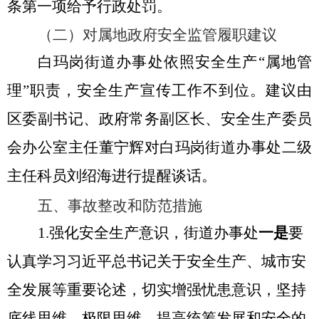
条第一项给予行政处罚
。
（二）对属地政府安全监管履职建议
白玛岗
街道办事处
依照
安全生产
“
属地管
理
”
职责
，
安全生产宣传工作不到位
。建议由
区
委副书记、政府常务副区长、
安全生产委员
会办公室
主任董宁辉
对
白玛岗街道办事处二级
主任科员刘绍海
进行
提醒谈话
。
五、事故整改和防范措施
1.强化安全生产意识，街道办事处
一是
要
认真学习习近平总书记关于安全生产、城市安
全发展等重要论述，切实增强忧患意识，坚持
底线思维、极限思维，提高统筹发展和安全的