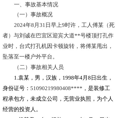
一、事故基本情况
（一）
事故概况
2024年
8
月
31
日早上
9时许，工人
傅某
（死
者）与刘诚在巴宜区迎宾大道
**
号楼顶打孔作
业时，台式打孔机因卡顿旋转，将
傅某
甩出，
坠落至一楼户外平台。
（二）事故相关人员
1.袁
某
，男，汉族，
19
98
年
4
月
8日出生，
身份证号：
5
1090219980408
****
，是装修工
程承包方，未成立公司，无营业执照，为个人
经营的投资人。